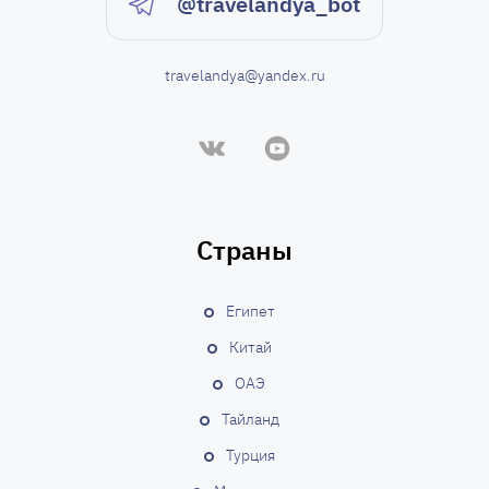
@travelandya_bot
travelandya@yandex.ru
Страны
Египет
Китай
ОАЭ
Тайланд
Турция