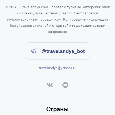
а
© 2026 – Travelandya.com – портал о туризме. Авторский блог
о странах, путешествиях, отелях. Сайт является
ц
информационным посредником. Копирование информации
без указания активной и открытой к индексации ссылки
и
запрещено
я
@travelandya_bot
п
travelandya@yandex.ru
о
з
а
п
Страны