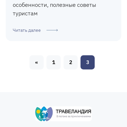
особенности, полезные советы
туристам
Читать далее
«
1
2
3
Н
а
в
и
г