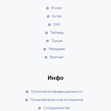
и
Египет
с
Китай
ОАЭ
я
Тайланд
м
Турция
Мальдивы
Вьетнам
Инфо
Политика конфиденциальности
Пользовательсткое соглашение
Сотрудничество