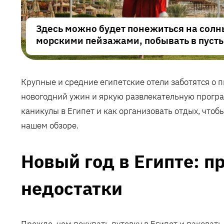
Здесь можно будет понежиться на сол
морскими пейзажами, побывать в пуст
Крупные и средние египетские отели заботятся о п
новогодний ужин и яркую развлекательную програм
каникулы в Египет и как организовать отдых, чтобы
нашем обзоре.
Новый год в Египте: п
недостатки
Прежде, чем покупать путевку в Египет и паковать