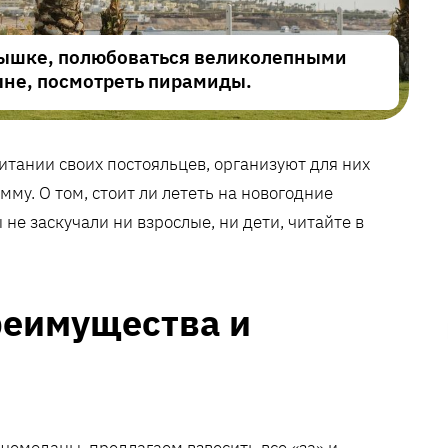
нышке, полюбоваться великолепными
ыне, посмотреть пирамиды.
итании своих постояльцев, организуют для них
му. О том, стоит ли лететь на новогодние
 не заскучали ни взрослые, ни дети, читайте в
реимущества и
 чемоданы, предлагаем взвесить все «за» и