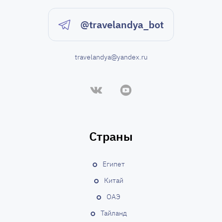
я
@travelandya_bot
п
travelandya@yandex.ru
о
з
а
п
Страны
и
Египет
с
Китай
ОАЭ
я
Тайланд