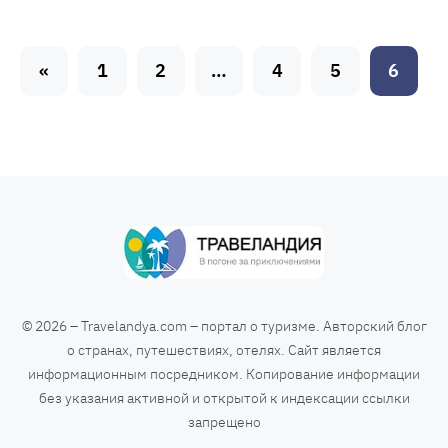
«
1
2
…
4
5
6
Н
а
в
и
г
а
© 2026 – Travelandya.com – портал о туризме. Авторский блог
о странах, путешествиях, отелях. Сайт является
ц
информационным посредником. Копирование информации
без указания активной и открытой к индексации ссылки
и
запрещено